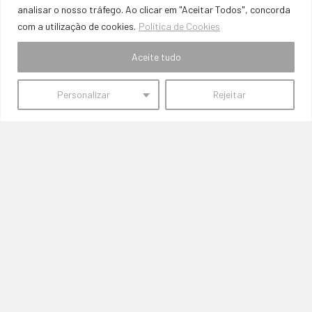
Métodos de Pagamento:
analisar o nosso tráfego. Ao clicar em "Aceitar Todos", concorda
com a utilização de cookies.
Política de Cookies
Aceite tudo
Personalizar
Rejeitar
Início
Quem Somos
Contactos
PROMOÇÕES
Termos e Condições de Vendas, Envios e Devoluções
Termos e Condições
Política de Privacidade
Política de Cookies
Resolução de Litígios
Livro de Reclamações Online