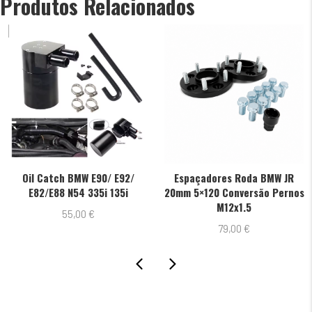
Produtos Relacionados
 Catch BMW E90/ E92/
Espaçadores Roda BMW JR
Radia
2/E88 N54 335i 135i
20mm 5×120 Conversão Pernos
M12x1.5
55,00
€
79,00
€