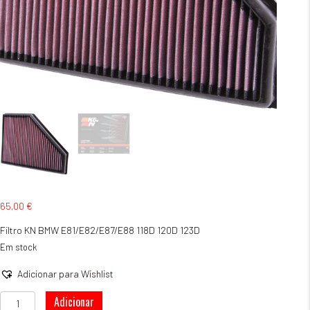
65,00
€
Filtro KN BMW E81/E82/E87/E88 118D 120D 123D
Em stock
Adicionar para Wishlist
Quantidade
Adicionar