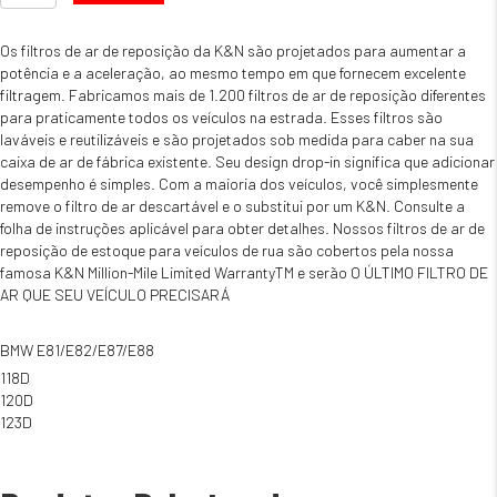
de
Filtro
KN
Os filtros de ar de reposição da K&N são projetados para aumentar a
BMW
potência e a aceleração, ao mesmo tempo em que fornecem excelente
E81/E82/E87/E88
filtragem. Fabricamos mais de 1.200 filtros de ar de reposição diferentes
118D
para praticamente todos os veículos na estrada. Esses filtros são
120D
laváveis ​​e reutilizáveis ​​e são projetados sob medida para caber na sua
123D
caixa de ar de fábrica existente. Seu design drop-in significa que adicionar
desempenho é simples. Com a maioria dos veículos, você simplesmente
remove o filtro de ar descartável e o substitui por um K&N. Consulte a
folha de instruções aplicável para obter detalhes. Nossos filtros de ar de
reposição de estoque para veículos de rua são cobertos pela nossa
famosa K&N Million-Mile Limited WarrantyTM e serão O ÚLTIMO FILTRO DE
AR ​​QUE SEU VEÍCULO PRECISARÁ
BMW E81/E82/E87/E88
118D
120D
123D