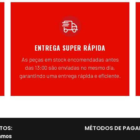
ENTREGA SUPER RÁPIDA
As peças em stock encomendadas antes
das 13:00 são enviadas no mesmo dia,
garantindo uma entrega rápida e eficiente.
TOS:
MÉTODOS DE PAGA
amos