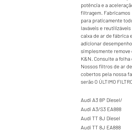
potência e a aceleraç
Golf/
filtragem. Fabricamos m
Audi
para praticamente todo
A3
laváveis ​​e reutilizáve
S3
caixa de ar de fábrica 
TT/
adicionar desempenho 
Leon
simplesmente remove o 
TFSI
K&N. Consulte a folha 
2.0
Nossos filtros de ar d
TDI
cobertos pela nossa f
Golf
serão O ÚLTIMO FILTR
6
GTI
EA888
Audi A3 8P Diesel/
Audi A3/S3 EA888
Audi TT 8J Diesel
Audi TT 8J EA888