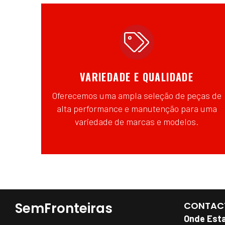
VARIEDADE E QUALIDADE
Oferecemos uma ampla seleção de peças de
alta performance e manutenção para uma
variedade de marcas e modelos.
SemFronteiras
CONTAC
Onde Est