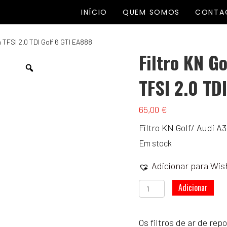
INÍCIO
QUEM SOMOS
CONTA
n TFSI 2.0 TDI Golf 6 GTI EA888
Filtro KN G
TFSI 2.0 TD
65,00
€
Filtro KN Golf/ Audi A
Em stock
Adicionar para Wish
Quantidade
Adicionar
de
Filtro
Os filtros de ar de re
KN