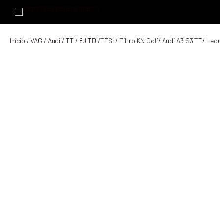
Início
/
VAG
/
Audi
/
TT
/
8J TDI/TFSI
/ Filtro KN Golf/ Audi A3 S3 TT/ Leo