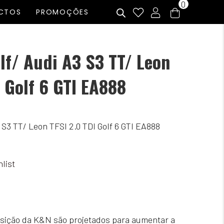
0
CTOS
PROMOÇÕES
olf/ Audi A3 S3 TT/ Leon
I Golf 6 GTI EA888
3 S3 TT/ Leon TFSI 2.0 TDI Golf 6 GTI EA888
list
posição da K&N são projetados para aumentar a