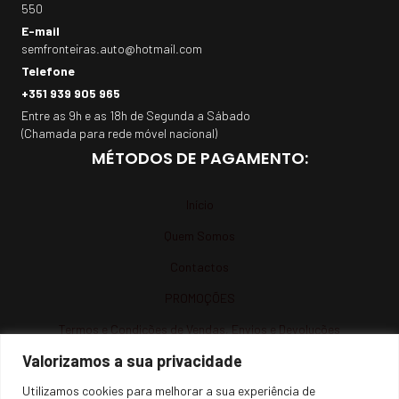
550
E-mail
semfronteiras.auto@hotmail.com
Telefone
+351 939 905 965
Entre as 9h e as 18h de Segunda a Sábado
(Chamada para rede móvel nacional)
MÉTODOS DE PAGAMENTO:
Início
Quem Somos
Contactos
PROMOÇÕES
Termos e Condições de Vendas, Envios e Devoluções
Valorizamos a sua privacidade
Termos e Condições
Utilizamos cookies para melhorar a sua experiência de
Política de Privacidade