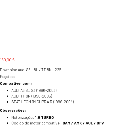
160,00
€
Downpipe Audi S3 - 8L / TT 8N - 225
Esgotado
Compatível com:
AUDI A3 8L S3 (1996-2003)
AUDI TT 8N (1998-2005)
SEAT LEON 1M CUPRA R (1999-2004)
Observações:
Motorizações
1.8 TURBO
Código do motor compatível:
BAM / AMK / AUL / BFV