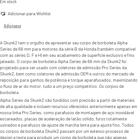
Em stock
Adicionar para Wishlist
Quantidade
Adicionar
de
Borboleta
SKUNK
A Skunk2 tem o orgulho de apresentar seu corpo de borboleta Alpha
66mm
Series de 66 mm para motores da série B da Honda (também compatível
serie
com as séries D, F e H) em seu acabamento de superfície exclusivo e fino
D/B
jateado. O corpo de borboleta Alpha Series de 66 mm da Skunk2 foi
projetado para ser usado com coletores de admissão Pro Series da
Skunk2, bem como coletores de admissão OEM e outros do mercado de
reposição para ganhos de potência e torque aparafusados, maximizando
o fluxo de ar do motor, tudo a um preço competitivo. Os corpos de
borboleta
Alpha Series da Skunk2 são fundidos com precisão a partir de materiais
de alta qualidade e incluem recursos oferecidos anteriormente apenas em
nossa linha Pro Series, como parafusos de montagem de aço inoxidável
escareados, placas de aceleração de latão sólido, furos totalmente
usinados e parafusos de ajuste de marcha lenta para ajuste fino. Todos
os corpos de borboleta Skunk2 passam por um extenso processo de
design e teste para produzir um corpo de borboleta que não apenas