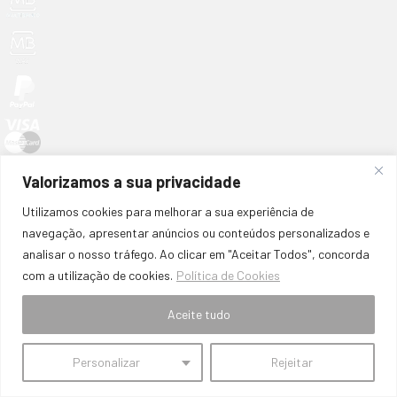
Início
Valorizamos a sua privacidade
Quem Somos
Contactos
Utilizamos cookies para melhorar a sua experiência de
PROMOÇÕES
navegação, apresentar anúncios ou conteúdos personalizados e
Termos e Condições de Vendas, Envios e Devoluções
analisar o nosso tráfego. Ao clicar em "Aceitar Todos", concorda
Termos e Condições
com a utilização de cookies.
Política de Cookies
Política de Privacidade
Política de Cookies
Aceite tudo
Resolução de Litígios
Livro de Reclamações Online
© 2026 Sem Fronteiras Parts. Powered by
Like My Web
. All Rights
Personalizar
Rejeitar
Reserved.