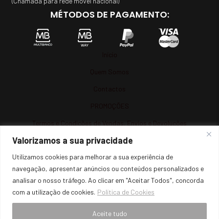
(Chamada para rede móvel nacional)
MÉTODOS DE PAGAMENTO:
Início
Quem Somos
Contactos
PROMOÇÕES
Termos e Condições de Vendas, Envios e Devoluções
Valorizamos a sua privacidade
Termos e Condições
Utilizamos cookies para melhorar a sua experiência de
Política de Privacidade
navegação, apresentar anúncios ou conteúdos personalizados e
Política de Cookies
analisar o nosso tráfego. Ao clicar em "Aceitar Todos", concorda
Resolução de Litígios
com a utilização de cookies.
Política de Cookies
Livro de Reclamações Online
Aceite tudo