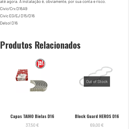
até agora. A instalação é, obviamente, por sua conta e risco.
Civic/Crx D16A9
Civic EG/EJ D15/D16
Delsol D16
Produtos Relacionados
Out of Stock
Capas TAIHO Bielas D16
Block Guard HEROS D16
37,50
€
69,00
€