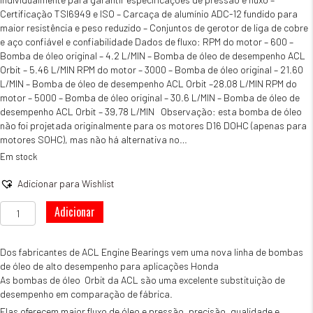
Certificação TSI6949 e ISO – Carcaça de alumínio ADC-12 fundido para
maior resistência e peso reduzido – Conjuntos de gerotor de liga de cobre
e aço confiável e confiabilidade Dados de fluxo: RPM do motor – 600 –
Bomba de óleo original – 4.2 L/MIN – Bomba de óleo de desempenho ACL
Orbit – 5.46 L/MIN RPM do motor – 3000 – Bomba de óleo original – 21.60
L/MIN – Bomba de óleo de desempenho ACL Orbit –28.08 L/MIN RPM do
motor – 5000 – Bomba de óleo original – 30.6 L/MIN – Bomba de óleo de
desempenho ACL Orbit – 39,78 L/MIN Observação: esta bomba de óleo
não foi projetada originalmente para os motores D16 DOHC (apenas para
motores SOHC), mas não há alternativa no…
Em stock
Adicionar para Wishlist
Quantidade
Adicionar
de
Bomba
Alto
Dos fabricantes de ACL Engine Bearings vem uma nova linha de bombas
Débito
de óleo de alto desempenho para aplicações Honda
ACL
As bombas de óleo Orbit da ACL são uma excelente substituição de
D15/D16
desempenho em comparação de fábrica.
Elas oferecem maior fluxo de óleo e pressão, precisão, qualidade e