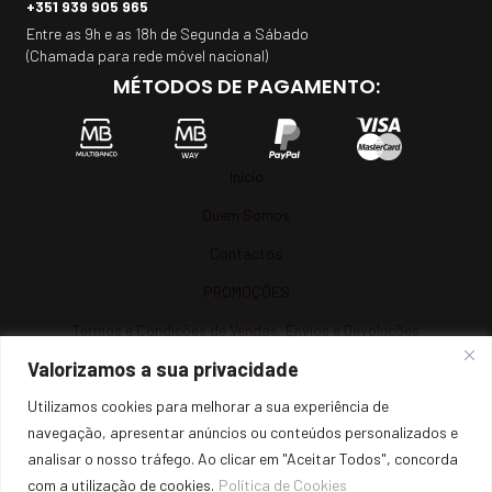
+351 939 905 965
Entre as 9h e as 18h de Segunda a Sábado
(Chamada para rede móvel nacional)
MÉTODOS DE PAGAMENTO:
Início
Quem Somos
Contactos
PROMOÇÕES
Termos e Condições de Vendas, Envios e Devoluções
Valorizamos a sua privacidade
Termos e Condições
Utilizamos cookies para melhorar a sua experiência de
Política de Privacidade
navegação, apresentar anúncios ou conteúdos personalizados e
Política de Cookies
analisar o nosso tráfego. Ao clicar em "Aceitar Todos", concorda
Resolução de Litígios
com a utilização de cookies.
Política de Cookies