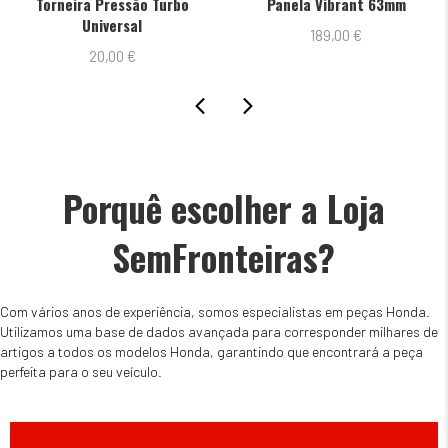
ra Pressão Turbo
Panela Vibrant 63mm
Apoios
Universal
189,00
€
20,00
€
Porquê escolher a Loja
SemFronteiras?
Com vários anos de experiência, somos especialistas em peças Honda.
Utilizamos uma base de dados avançada para corresponder milhares de
artigos a todos os modelos Honda, garantindo que encontrará a peça
perfeita para o seu veículo.