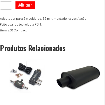
Quantidade
Adicionar
de
Adaptador
Manometros
Adaptador para 3 medidores, 52 mm, montado na ventilação.
BMW
Feito usando tecnologia FDM.
Compact
Bmw E36 Compact
E36
52mm
Produtos Relacionados